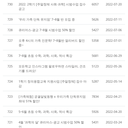
730
2022. 2학기 [주말창체 사회∙과학] 시범수업 접수
6057
2022-07-20
공고
729
'우리 가족 단독 뮤지엄' 7~8월 반 모집 중
5626
2022-07-11
728
큐리어스-광교 7~8월 시범수업 50% 할인
5427
2022-07-06
727
오후 4시의 가족 인문학! 7~8월반 얼리버드 할인
5358
2022-07-01
중~
726
7~8월 초등 수학, 과학, 사회, 역사 특강
5681
2022-06-29
725
모든학교 인스타그램 팔로우하면 스타일러, 건조
5123
2022-05-26
기를 드려요!
724
1학기 창의융합교육 지원사업 [주말창체] 접수 마
5287
2022-05-14
감
723
[가족체험] 궁궐달빛동행 x 우리가족 단독뮤지엄
7834
2022-04-21
최대 51% 할인!
722
5~6월 초등 수학, 과학, 사회, 역사 특강
5926
2022-04-20
721
4월 '과학의 달' 큐리어스-광교 시범수업 50% 할
5431
2022-03-24
인