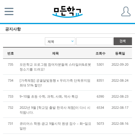
공지사항
제목
번호
제목
조회수
등록일
735
모든학교 프로그램 참여자분들께 스타일러&로봇
5301
2022-09-20
청소기를 드려요!
734
[가족체험] 궁궐달빛동행 x 우리가족 단독뮤지엄
8351
2022-08-24
최대 51% 할인!
733
9~10월 초등 수학, 과학, 사회, 역사 특강
6390
2022-08-23
732
2022년 9월 [학교앞 출발 한국사 체험]이 다시 시
6534
2022-08-17
작됩니다.
731
큐리어스 학원-광교 9월시작 원생 접수 – 화~일요
5073
2022-08-16
일반