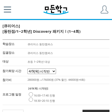
[큐리어스]
[동탄점/1~2학년] Discovery 패키지Ⅰ(1~4회)
학습장소
큐리어스 동탄캠퍼스
집결장소
큐리어스 동탄캠퍼스
대상
초등 1~2학년 대상
참가희망 시간
참가비
280000원→176000원 (37% 할인. 44000원×4회)
[4/9(목) 시작반]
프로그램 일정
16:00~17:40 진행
18:30~20:10 진행